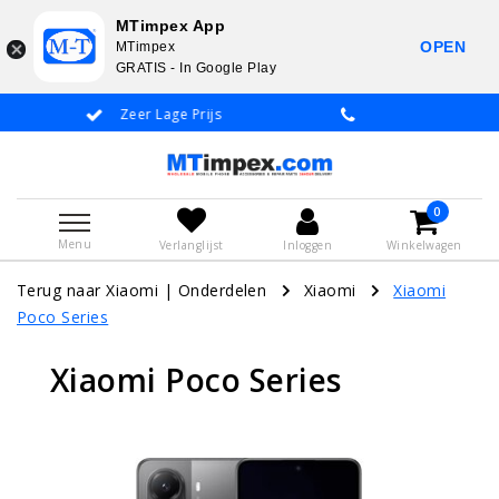
MTimpex App
OPEN
MTimpex
GRATIS - In Google Play
Whatsapp +31 651 919 833 / +31 38 337 3797
0
Menu
Verlanglijst
Inloggen
Winkelwagen
Terug naar Xiaomi
|
Onderdelen
Xiaomi
Xiaomi
Poco Series
Xiaomi Poco Series