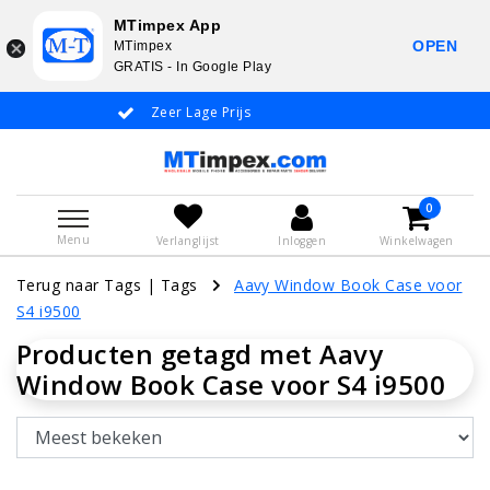
MTimpex App
OPEN
MTimpex
GRATIS - In Google Play
Zeer Lage Prijs
Whatsapp +31
0
Menu
Verlanglijst
Inloggen
Winkelwagen
Terug naar Tags
|
Tags
Aavy Window Book Case voor
S4 i9500
Producten getagd met Aavy
Window Book Case voor S4 i9500