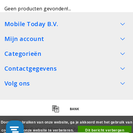
Geen producten gevonden!...
Mobile Today B.V.
Mijn account
Categorieën
Contactgegevens
Volg ons
Door het gebruiken van onze website, ga je akkoord met het gebruik van
Copyright © 2026 - MTimpex LCD Parts Cases Groothandel
cookies om onze website te verbeteren.
Dit bericht verbergen