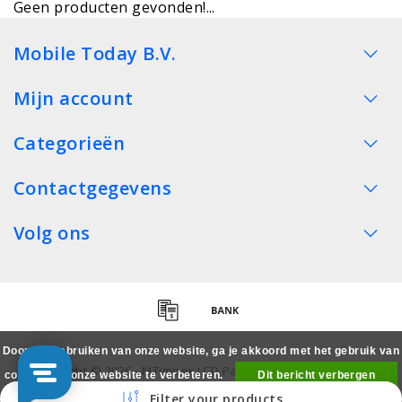
Geen producten gevonden!...
Mobile Today B.V.
Mijn account
Categorieën
Contactgegevens
Volg ons
Door het gebruiken van onze website, ga je akkoord met het gebruik van
Copyright © 2026 - MTimpex LCD Parts Cases Groothandel
cookies om onze website te verbeteren.
Dit bericht verbergen
Smartphone - All rights reserved
Filter your products
Meer over cookies »