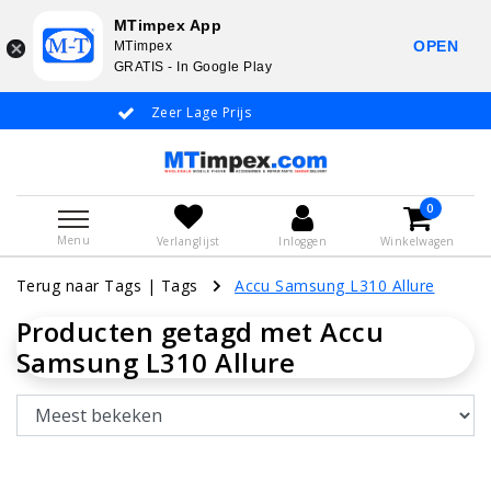
MTimpex App
OPEN
MTimpex
GRATIS - In Google Play
Zeer Lage Prijs
Whatsapp +31
0
Menu
Verlanglijst
Inloggen
Winkelwagen
Terug naar Tags
|
Tags
Accu Samsung L310 Allure
Producten getagd met Accu
Samsung L310 Allure