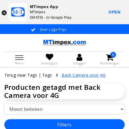
MTimpex App
OPEN
MTimpex
GRATIS - In Google Play
Zeer Lage Prijs
Whatsapp +31
0
Menu
Verlanglijst
Inloggen
Winkelwagen
Terug naar Tags
|
Tags
Back Camera voor 4G
Producten getagd met Back
Camera voor 4G
Filters