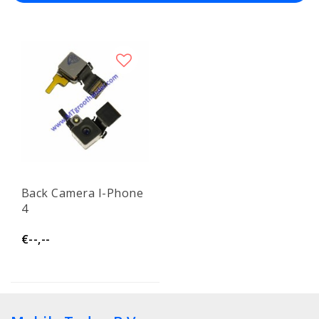
Back Camera I-Phone
4
€--,--