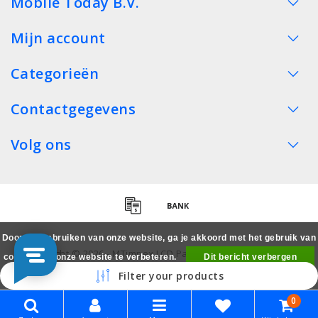
Mobile Today B.V.
Mijn account
Categorieën
Contactgegevens
Volg ons
Door het gebruiken van onze website, ga je akkoord met het gebruik van
Copyright © 2026 - MTimpex LCD Parts Cases Groothandel
cookies om onze website te verbeteren.
Dit bericht verbergen
Smartphone - All rights reserved
Filter your products
Meer over cookies »
0