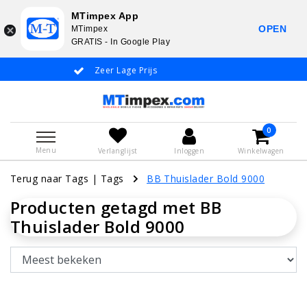
MTimpex App
OPEN
MTimpex
GRATIS - In Google Play
Zeer Lage Prijs
Whatsapp +31
0
Menu
Verlanglijst
Inloggen
Winkelwagen
Terug naar Tags
|
Tags
BB Thuislader Bold 9000
Producten getagd met BB
Thuislader Bold 9000