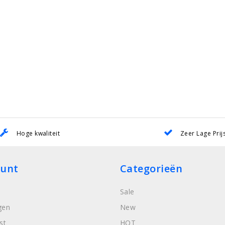
Hoge kwaliteit
Zeer Lage Prij
ount
Categorieën
Sale
gen
New
st
HOT