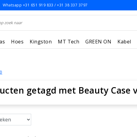
Whatsapp +31 651 919 833 / +31 38 337 3797
as
Hoes
Kingston
MT Tech
GREEN ON
Kabel
0
ucten getagd met Beauty Case v