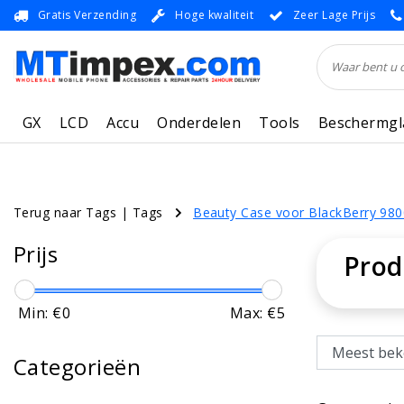
Gratis Verzending
Hoge kwaliteit
Zeer Lage Prijs
GX
LCD
Accu
Onderdelen
Tools
Beschermgl
Terug naar Tags
|
Tags
Beauty Case voor BlackBerry 980
Prijs
Prod
Min: €
0
Max: €
5
Categorieën