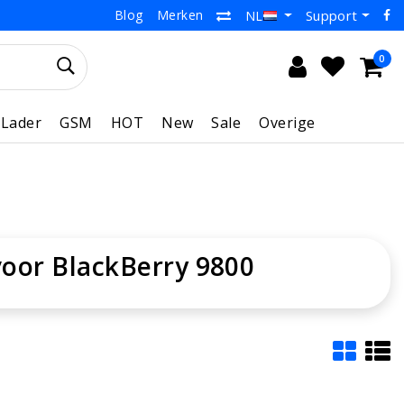
Blog
Merken
Support
NL
0
Lader
GSM
HOT
New
Sale
Overige
oor BlackBerry 9800