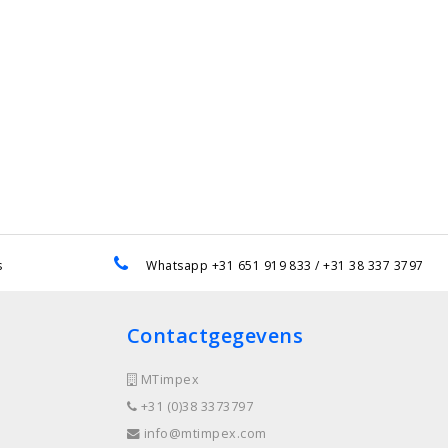
s
Whatsapp +31 651 919 833 / +31 38 337 3797
Contactgegevens
MTimpex
+31 (0)38 3373797
info@mtimpex.com