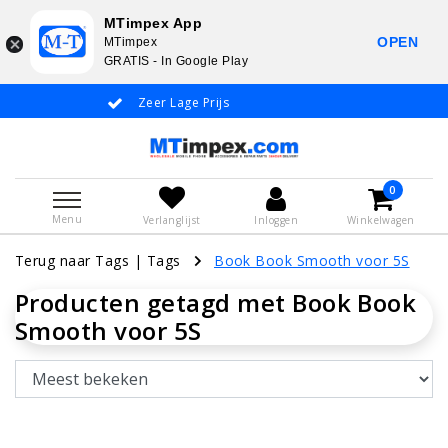
MTimpex App
OPEN
MTimpex
GRATIS - In Google Play
Zeer Lage Prijs
Whatsapp +31
0
Menu
Verlanglijst
Inloggen
Winkelwagen
Terug naar Tags
|
Tags
Book Book Smooth voor 5S
Producten getagd met Book Book
Smooth voor 5S