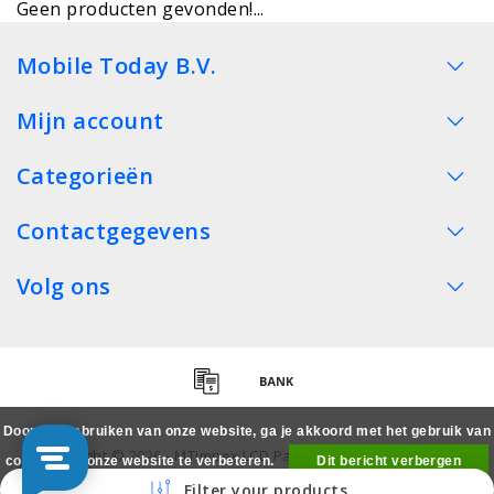
Geen producten gevonden!...
Mobile Today B.V.
Mijn account
Categorieën
Contactgegevens
Volg ons
Door het gebruiken van onze website, ga je akkoord met het gebruik van
Copyright © 2026 - MTimpex LCD Parts Cases Groothandel
cookies om onze website te verbeteren.
Dit bericht verbergen
Smartphone - All rights reserved
Filter your products
Meer over cookies »