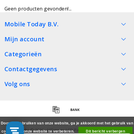
Geen producten gevonden!...
Mobile Today B.V.
Mijn account
Categorieën
Contactgegevens
Volg ons
Door het gebruiken van onze website, ga je akkoord met het gebruik van
Copyright © 2026 - MTimpex LCD Parts Cases Groothandel
cookies om onze website te verbeteren.
Dit bericht verbergen