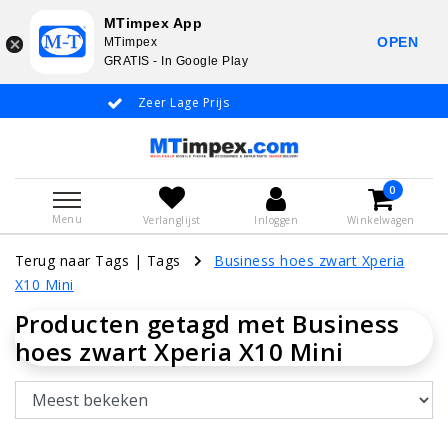
MTimpex App
OPEN
MTimpex
GRATIS - In Google Play
Zeer Lage Prijs
Whatsapp +31
0
Menu
Verlanglijst
Inloggen
Winkelwagen
Terug naar Tags
|
Tags
Business hoes zwart Xperia
X10 Mini
Producten getagd met Business
hoes zwart Xperia X10 Mini