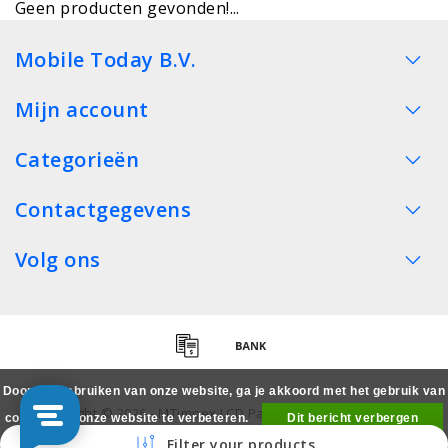
Geen producten gevonden!...
Mobile Today B.V.
Mijn account
Categorieën
Contactgegevens
Volg ons
Door het gebruiken van onze website, ga je akkoord met het gebruik van
Copyright © 2026 - MTimpex LCD Parts Cases Groothandel
cookies om onze website te verbeteren.
Dit bericht verbergen
Smartphone - All rights reserved
Filter your products
Meer over cookies »