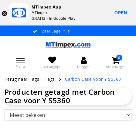
MTimpex App
OPEN
MTimpex
GRATIS - In Google Play
Zeer Lage Prijs
Whatsapp +31
0
Menu
Verlanglijst
Inloggen
Winkelwagen
Terug naar Tags
|
Tags
Carbon Case voor Y S5360
Producten getagd met Carbon
Case voor Y S5360