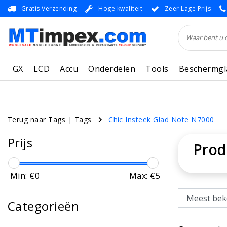
Gratis Verzending
Hoge kwaliteit
Zeer Lage Prijs
GX
LCD
Accu
Onderdelen
Tools
Beschermgl
Terug naar Tags
|
Tags
Chic Insteek Glad Note N7000
Prijs
Prod
Min: €
0
Max: €
5
Categorieën