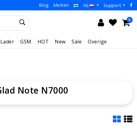
Blog
Merken
Support
NL
0
Lader
GSM
HOT
New
Sale
Overige
Glad Note N7000