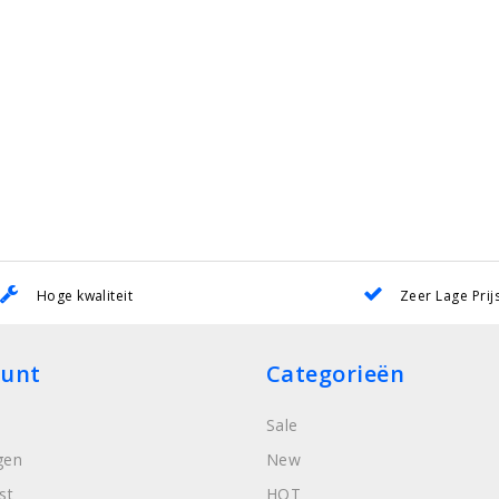
Hoge kwaliteit
Zeer Lage Prij
ount
Categorieën
Sale
gen
New
st
HOT