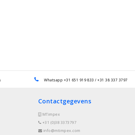
s
Whatsapp +31 651 919 833 / +31 38 337 3797
Contactgegevens
MTimpex
+31 (0)38 3373797
info@mtimpex.com