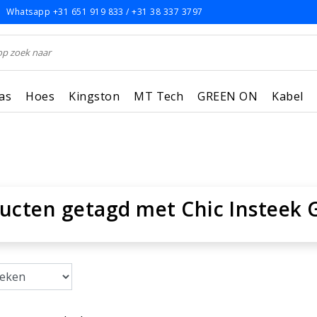
Whatsapp +31 651 919 833 / +31 38 337 3797
as
Hoes
Kingston
MT Tech
GREEN ON
Kabel
ucten getagd met Chic Insteek 