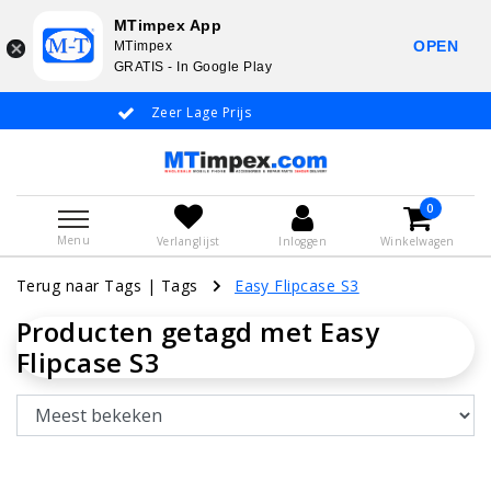
MTimpex App
OPEN
MTimpex
GRATIS - In Google Play
Zeer Lage Prijs
Whatsapp +31
0
Menu
Verlanglijst
Inloggen
Winkelwagen
Terug naar Tags
|
Tags
Easy Flipcase S3
Producten getagd met Easy
Flipcase S3