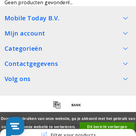
Geen producten gevonden!...
Mobile Today B.V.
Mijn account
Categorieën
Contactgegevens
Volg ons
Door het gebruiken van onze website, ga je akkoord met het gebruik van
Copyright © 2026 - MTimpex LCD Parts Cases Groothandel
cookies om onze website te verbeteren.
Dit bericht verbergen
Smartphone - All rights reserved
Filter your products
Meer over cookies »