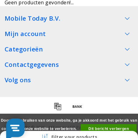
Geen producten gevonden!...
Mobile Today B.V.
Mijn account
Categorieën
Contactgegevens
Volg ons
Door het gebruiken van onze website, ga je akkoord met het gebruik van
Copyright © 2026 - MTimpex LCD Parts Cases Groothandel
cookies om onze website te verbeteren.
Dit bericht verbergen
Smartphone - All rights reserved
Filter your products
Meer over cookies »