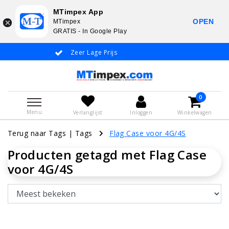
MTimpex App
OPEN
MTimpex
GRATIS - In Google Play
Zeer Lage Prijs
Whatsapp +31
0
Menu
Verlanglijst
Inloggen
Winkelwagen
Terug naar Tags
|
Tags
Flag Case voor 4G/4S
Producten getagd met Flag Case
voor 4G/4S