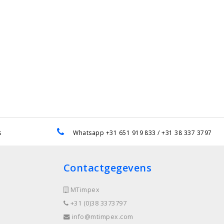
s
Whatsapp +31 651 919 833 / +31 38 337 3797
Contactgegevens
MTimpex
+31 (0)38 3373797
info@mtimpex.com