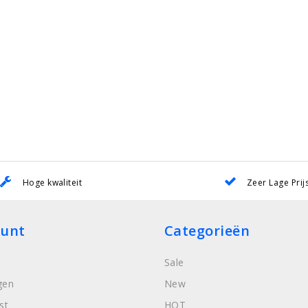
Hoge kwaliteit
Zeer Lage Prij
ount
Categorieën
Sale
gen
New
st
HOT