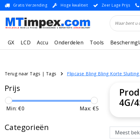
Gratis Verzending
Hoge kwaliteit
Zeer Lage Prijs
GX
LCD
Accu
Onderdelen
Tools
Beschermgl
Terug naar Tags
|
Tags
Flipcase Bling Bling Korte Sluitin
Prijs
Prod
4G/4
Min: €
0
Max: €
5
Categorieën