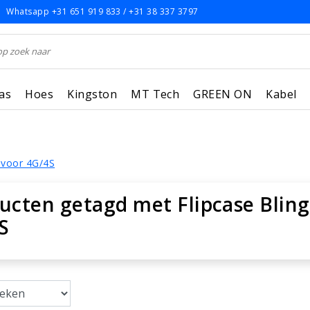
Whatsapp +31 651 919 833 / +31 38 337 3797
as
Hoes
Kingston
MT Tech
GREEN ON
Kabel
g voor 4G/4S
ucten getagd met Flipcase Bling 
S