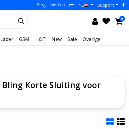
Blog
Merken
Support
NL
0
Lader
GSM
HOT
New
Sale
Overige
Bling Korte Sluiting voor