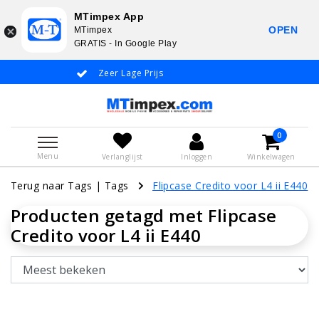
MTimpex App
OPEN
MTimpex
GRATIS - In Google Play
Zeer Lage Prijs
Whatsapp +31
0
Menu
Verlanglijst
Inloggen
Winkelwagen
Terug naar Tags
|
Tags
Flipcase Credito voor L4 ii E440
Producten getagd met Flipcase
Credito voor L4 ii E440