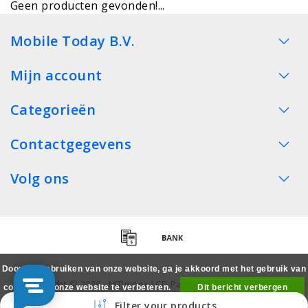
Geen producten gevonden!...
Mobile Today B.V.
Mijn account
Categorieën
Contactgegevens
Volg ons
Door het gebruiken van onze website, ga je akkoord met het gebruik van
Copyright © 2026 - MTimpex LCD Parts Cases Groothandel
cookies om onze website te verbeteren.
Dit bericht verbergen
Smartphone - All rights reserved
Filter your products
Meer over cookies »