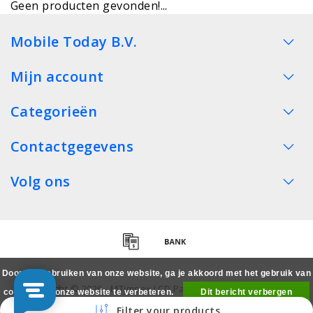
Geen producten gevonden!...
Mobile Today B.V.
Mijn account
Categorieën
Contactgegevens
Volg ons
Door het gebruiken van onze website, ga je akkoord met het gebruik van
Copyright © 2026 - MTimpex LCD Parts Cases Groothandel
cookies om onze website te verbeteren.
Dit bericht verbergen
Smartphone - All rights reserved
Filter your products
Meer over cookies »