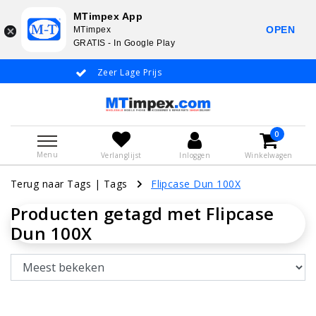
MTimpex App
OPEN
MTimpex
GRATIS - In Google Play
Zeer Lage Prijs
Whatsapp +31
0
Menu
Verlanglijst
Inloggen
Winkelwagen
Terug naar Tags
|
Tags
Flipcase Dun 100X
Producten getagd met Flipcase
Dun 100X