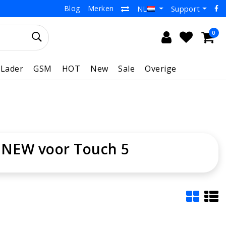
Blog
Merken
Support
NL
0
Lader
GSM
HOT
New
Sale
Overige
 NEW voor Touch 5