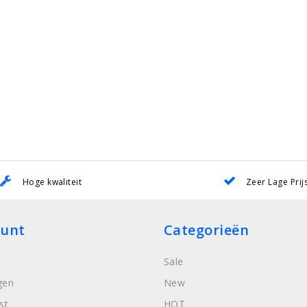
Hoge kwaliteit
Zeer Lage Prij
ount
Categorieën
Sale
gen
New
st
HOT