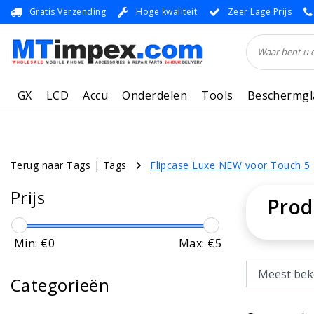
Gratis Verzending
Hoge kwaliteit
Zeer Lage Prijs
GX
LCD
Accu
Onderdelen
Tools
Beschermgl
Terug naar Tags
|
Tags
Flipcase Luxe NEW voor Touch 5
Prijs
Prod
Min: €
0
Max: €
5
Categorieën