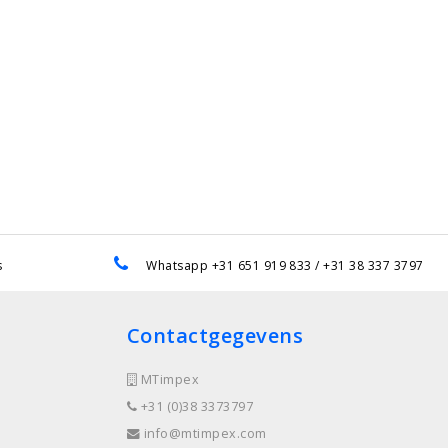
s
Whatsapp +31 651 919 833 / +31 38 337 3797
Contactgegevens
MTimpex
+31 (0)38 3373797
info@mtimpex.com