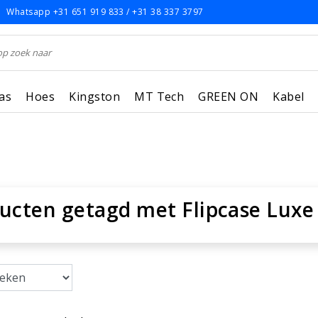
Whatsapp +31 651 919 833 / +31 38 337 3797
as
Hoes
Kingston
MT Tech
GREEN ON
Kabel
ucten getagd met Flipcase Luxe