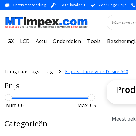
Gratis Verzending
Hoge kwaliteit
Zeer Lage Prijs
GX
LCD
Accu
Onderdelen
Tools
Beschermgl
Terug naar Tags
|
Tags
Flipcase Luxe voor Desire 500
Prijs
Prod
Min: €
0
Max: €
5
Categorieën