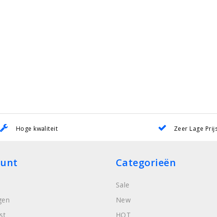
Hoge kwaliteit
Zeer Lage Prij
ount
Categorieën
Sale
gen
New
st
HOT