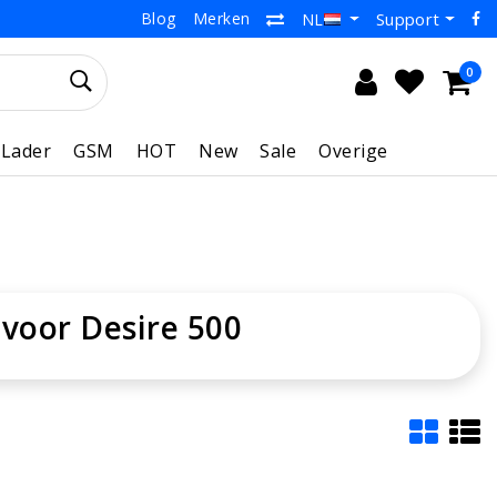
Blog
Merken
Support
NL
0
Lader
GSM
HOT
New
Sale
Overige
voor Desire 500