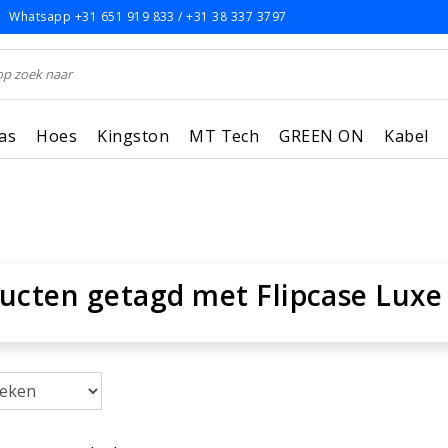
Whatsapp +31 651 919 833 / +31 38 337 3797
as
Hoes
Kingston
MT Tech
GREEN ON
Kabel
ucten getagd met Flipcase Luxe 