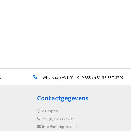
s
Whatsapp +31 651 919 833 / +31 38 337 3797
Contactgegevens
MTimpex
+31 (0)38 3373797
info@mtimpex.com