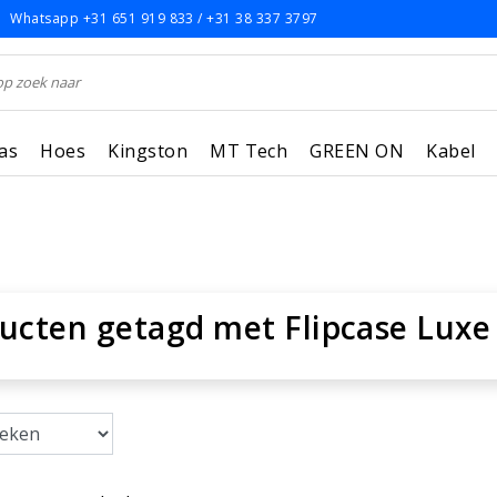
Whatsapp +31 651 919 833 / +31 38 337 3797
as
Hoes
Kingston
MT Tech
GREEN ON
Kabel
ucten getagd met Flipcase Luxe 