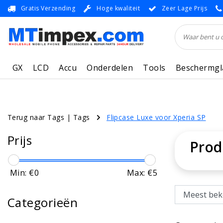
Gratis Verzending
Hoge kwaliteit
Zeer Lage Prijs
GX
LCD
Accu
Onderdelen
Tools
Beschermgl
Terug naar Tags
|
Tags
Flipcase Luxe voor Xperia SP
Prijs
Prod
Min: €
0
Max: €
5
Categorieën