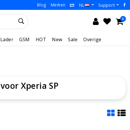
Blog
Merken
Support
NL
0
Lader
GSM
HOT
New
Sale
Overige
voor Xperia SP