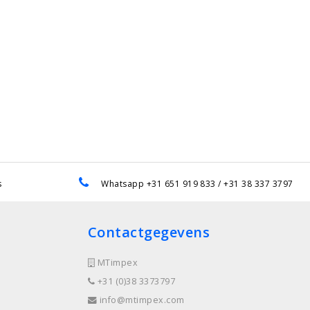
s
Whatsapp +31 651 919 833 / +31 38 337 3797
Contactgegevens
MTimpex
+31 (0)38 3373797
info@mtimpex.com