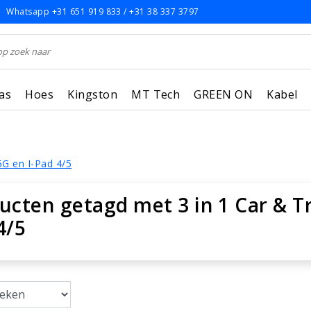
Whatsapp +31 651 919 833 / +31 38 337 3797
as
Hoes
Kingston
MT Tech
GREEN ON
Kabel
5G en I-Pad 4/5
ucten getagd met 3 in 1 Car & Tr
4/5