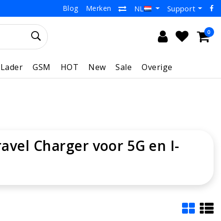
Blog
Merken
Support
NL
0
Lader
GSM
HOT
New
Sale
Overige
avel Charger voor 5G en I-