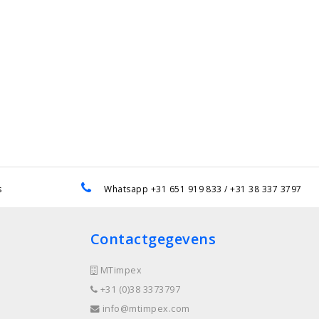
s
Whatsapp +31 651 919 833 / +31 38 337 3797
Contactgegevens
MTimpex
+31 (0)38 3373797
info@mtimpex.com