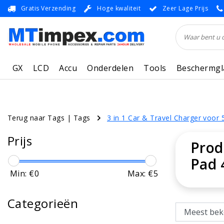
Gratis Verzending
Hoge kwaliteit
Zeer Lage Prijs
GX
LCD
Accu
Onderdelen
Tools
Beschermgl
Terug naar Tags
|
Tags
3 in 1 Car & Travel Charger voor 
Prijs
Prod
Pad 
Min: €
0
Max: €
5
Categorieën