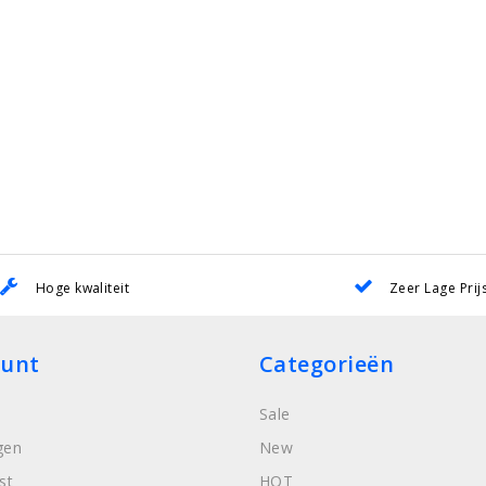
Hoge kwaliteit
Zeer Lage Prij
ount
Categorieën
Sale
gen
New
st
HOT