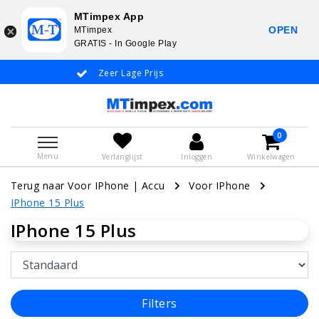
MTimpex App
OPEN
MTimpex
GRATIS - In Google Play
Zeer Lage Prijs
Whatsapp +31
0
Menu
Verlanglijst
Inloggen
Winkelwagen
Terug naar Voor IPhone
|
Accu
Voor IPhone
IPhone 15 Plus
IPhone 15 Plus
Filters