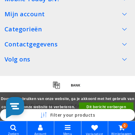
Mijn account
Categorieën
Contactgegevens
Volg ons
Door het gebruiken van onze website, ga je akkoord met het gebruik van
Copyright © 2026 - MTimpex LCD Parts Cases Groothandel
cookies om onze website te verbeteren.
Dit bericht verbergen
Smartphone - All rights reserved
Filter your products
Meer over cookies »
0
Zoeken
Account
Menu
Winkelwagen
Verlanglijst