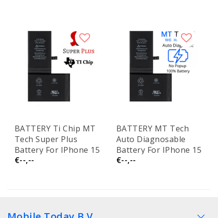
BATTERY Ti Chip MT
BATTERY MT Tech
Tech Super Plus
Auto Diagnosable
Battery For IPhone 15
Battery For IPhone 15
€--,--
€--,--
Plus
Plus
Mobile Today B.V.