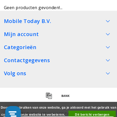
Geen producten gevonden!...
Mobile Today B.V.
Mijn account
Categorieën
Contactgegevens
Volg ons
Door het gebruiken van onze website, ga je akkoord met het gebruik van
Copyright © 2026 - MTimpex LCD Parts Cases Groothandel
cookies om onze website te verbeteren.
Dit bericht verbergen