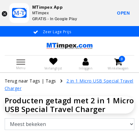
MTimpex App
OPEN
MTimpex
GRATIS - In Google Play
Zeer Lage Prijs
Whatsapp +31
0
Menu
Verlanglijst
Inloggen
Winkelwagen
Terug naar Tags
|
Tags
2 in 1 Micro USB Special Travel
Charger
Producten getagd met 2 in 1 Micro
USB Special Travel Charger