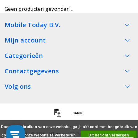
Geen producten gevonden!...
Mobile Today B.V.
Mijn account
Categorieën
Contactgegevens
Volg ons
Door het gebruiken van onze website, ga je akkoord met het gebruik van
Copyright © 2026 - MTimpex LCD Parts Cases Groothandel
cookies om onze website te verbeteren.
Dit bericht verbergen