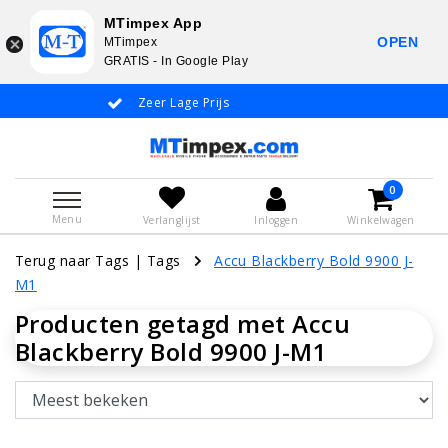
MTimpex App
OPEN
MTimpex
GRATIS - In Google Play
Zeer Lage Prijs
Whatsapp +31
0
Menu
Verlanglijst
Inloggen
Winkelwagen
Terug naar Tags
|
Tags
Accu Blackberry Bold 9900 J-
M1
Producten getagd met Accu
Blackberry Bold 9900 J-M1