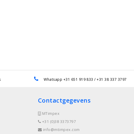
s
Whatsapp +31 651 919 833 / +31 38 337 3797
Contactgegevens
MTimpex
+31 (0)38 3373797
info@mtimpex.com