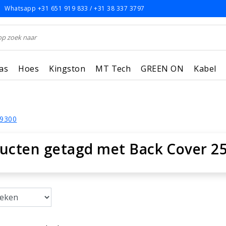
Whatsapp +31 651 919 833 / +31 38 337 3797
as
Hoes
Kingston
MT Tech
GREEN ON
Kabel
i9300
ucten getagd met Back Cover 25