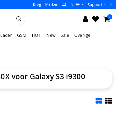
Blog
Merken
Support
NL
0
Lader
GSM
HOT
New
Sale
Overige
0X voor Galaxy S3 i9300