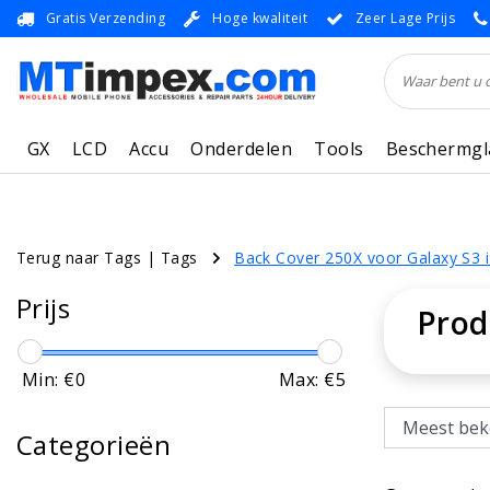
Gratis Verzending
Hoge kwaliteit
Zeer Lage Prijs
GX
LCD
Accu
Onderdelen
Tools
Beschermgl
Terug naar Tags
|
Tags
Back Cover 250X voor Galaxy S3 
Prijs
Prod
Min: €
0
Max: €
5
Categorieën