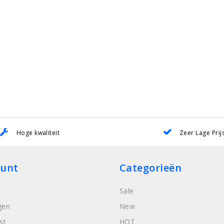
Hoge kwaliteit
Zeer Lage Prij
ount
Categorieën
Sale
gen
New
st
HOT