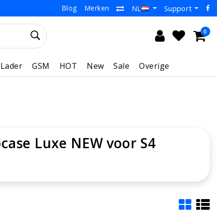
Blog
Merken
Support
NL
0
Lader
GSM
HOT
New
Sale
Overige
pcase Luxe NEW voor S4