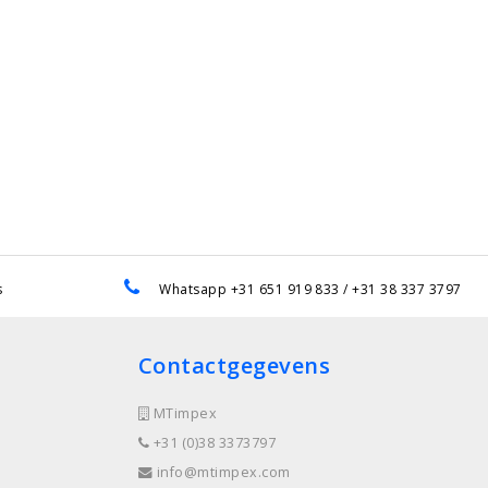
s
Whatsapp +31 651 919 833 / +31 38 337 3797
Contactgegevens
MTimpex
+31 (0)38 3373797
info@mtimpex.com