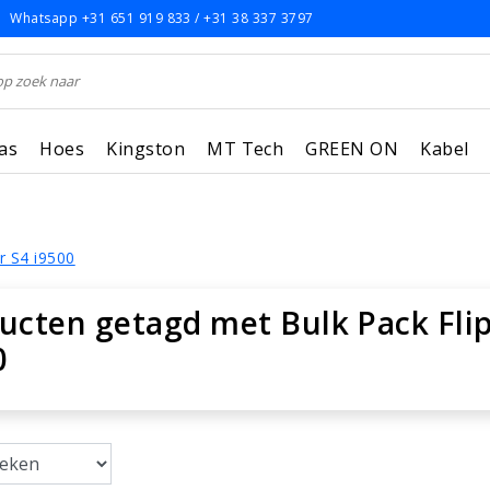
Whatsapp +31 651 919 833 / +31 38 337 3797
as
Hoes
Kingston
MT Tech
GREEN ON
Kabel
r S4 i9500
ucten getagd met Bulk Pack Fli
0