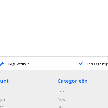
Hoge kwaliteit
Zeer Lage Prij
ount
Categorieën
Sale
gen
New
st
HOT