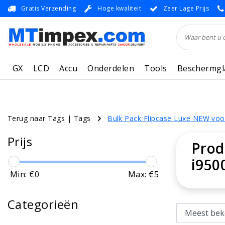
Gratis Verzending
Hoge kwaliteit
Zeer Lage Prijs
GX
LCD
Accu
Onderdelen
Tools
Beschermgl
Terug naar Tags
|
Tags
Bulk Pack Flipcase Luxe NEW voo
Prijs
Prod
i950
Min: €
0
Max: €
5
Categorieën