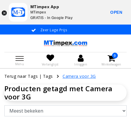
MTimpex App
OPEN
MTimpex
GRATIS - In Google Play
Zeer Lage Prijs
Whatsapp +31
0
Menu
Verlanglijst
Inloggen
Winkelwagen
Terug naar Tags
|
Tags
Camera voor 3G
Producten getagd met Camera
voor 3G