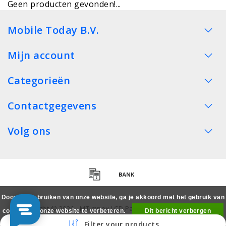
Geen producten gevonden!...
Mobile Today B.V.
Mijn account
Categorieën
Contactgegevens
Volg ons
Door het gebruiken van onze website, ga je akkoord met het gebruik van
Copyright © 2026 - MTimpex LCD Parts Cases Groothandel
cookies om onze website te verbeteren.
Dit bericht verbergen
Smartphone - All rights reserved
Filter your products
Meer over cookies »