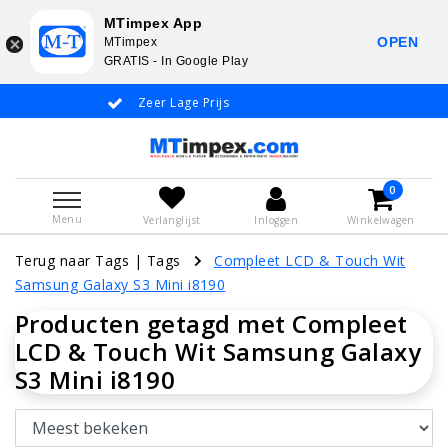
MTimpex App
OPEN
MTimpex
GRATIS - In Google Play
Zeer Lage Prijs
Whatsapp +31
0
Menu
Verlanglijst
Inloggen
Winkelwagen
Terug naar Tags
|
Tags
Compleet LCD & Touch Wit
Samsung Galaxy S3 Mini i8190
Producten getagd met Compleet
LCD & Touch Wit Samsung Galaxy
S3 Mini i8190