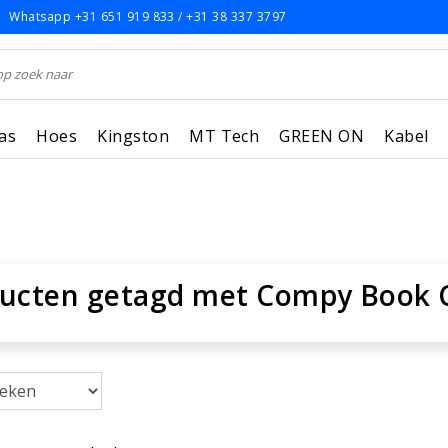
Whatsapp +31 651 919 833 / +31 38 337 3797
as
Hoes
Kingston
MT Tech
GREEN ON
Kabel
ucten getagd met Compy Book C