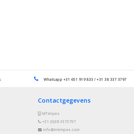
s
Whatsapp +31 651 919 833 / +31 38 337 3797
Contactgegevens
MTimpex
+31 (0)38 3373797
info@mtimpex.com