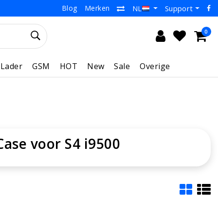
Blog
Merken
Support
NL
0
Lader
GSM
HOT
New
Sale
Overige
ase voor S4 i9500