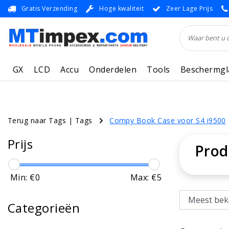
Gratis Verzending
Hoge kwaliteit
Zeer Lage Prijs
GX
LCD
Accu
Onderdelen
Tools
Beschermgl
Terug naar Tags
|
Tags
Compy Book Case voor S4 i9500
Prijs
Prod
Min: €
0
Max: €
5
Categorieën