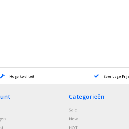
Hoge kwaliteit
Zeer Lage Prij
ount
Categorieën
Sale
gen
New
st
HOT