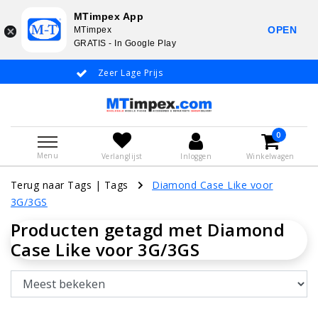
MTimpex App
OPEN
MTimpex
GRATIS - In Google Play
Zeer Lage Prijs
Whatsapp +31
0
Menu
Verlanglijst
Inloggen
Winkelwagen
Terug naar Tags
|
Tags
Diamond Case Like voor
3G/3GS
Producten getagd met Diamond
Case Like voor 3G/3GS