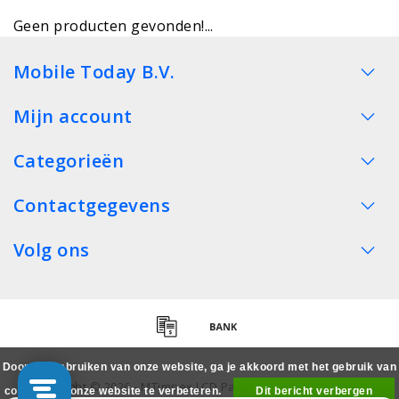
Geen producten gevonden!...
Mobile Today B.V.
Mijn account
Categorieën
Contactgegevens
Volg ons
Door het gebruiken van onze website, ga je akkoord met het gebruik van
Copyright © 2026 - MTimpex LCD Parts Cases Groothandel
cookies om onze website te verbeteren.
Dit bericht verbergen