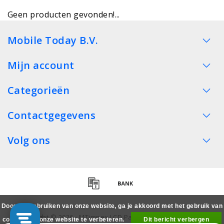
Geen producten gevonden!...
Mobile Today B.V.
Mijn account
Categorieën
Contactgegevens
Volg ons
Door het gebruiken van onze website, ga je akkoord met het gebruik van
Copyright © 2026 - MTimpex LCD Parts Cases Groothandel
cookies om onze website te verbeteren.
Dit bericht verbergen