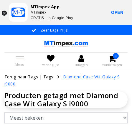
MTimpex App
OPEN
MTimpex
GRATIS - In Google Play
Zeer Lage Prijs
Whatsapp +31
0
Menu
Verlanglijst
Inloggen
Winkelwagen
Terug naar Tags
|
Tags
Diamond Case Wit Galaxy S
i9000
Producten getagd met Diamond
Case Wit Galaxy S i9000