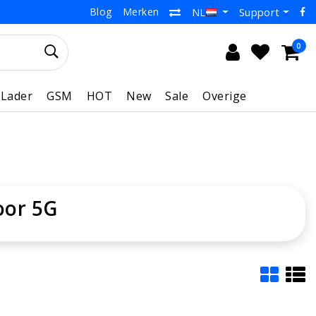
Blog
Merken
Support
NL
0
Lader
GSM
HOT
New
Sale
Overige
oor 5G