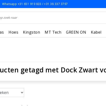
Whatsapp +31 651 919 833 / +31 38 337 3797
as
Hoes
Kingston
MT Tech
GREEN ON
Kabel
ucten getagd met Dock Zwart v