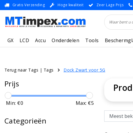
Gratis Verzending
Hoge kwaliteit
Zeer Lage Prijs
GX
LCD
Accu
Onderdelen
Tools
Beschermgl
Terug naar Tags
|
Tags
Dock Zwart voor 5G
Prijs
Prod
Min: €
0
Max: €
5
Categorieën