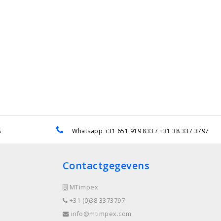
s
Whatsapp +31 651 919 833 / +31 38 337 3797
Contactgegevens
MTimpex
+31 (0)38 3373797
info@mtimpex.com