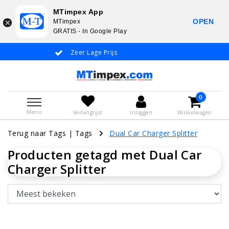
MTimpex App
OPEN
MTimpex
GRATIS - In Google Play
Zeer Lage Prijs
Whatsapp +31
0
Menu
Verlanglijst
Inloggen
Winkelwagen
Terug naar Tags
|
Tags
Dual Car Charger Splitter
Producten getagd met Dual Car
Charger Splitter