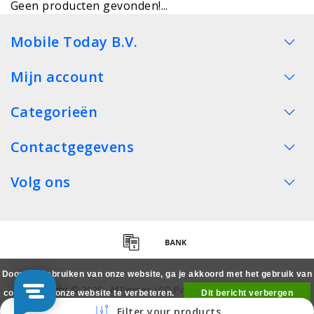
Geen producten gevonden!...
Mobile Today B.V.
Mijn account
Categorieën
Contactgegevens
Volg ons
Door het gebruiken van onze website, ga je akkoord met het gebruik van
Copyright © 2026 - MTimpex LCD Parts Cases Groothandel
cookies om onze website te verbeteren.
Dit bericht verbergen
Smartphone - All rights reserved
Filter your products
Meer over cookies »