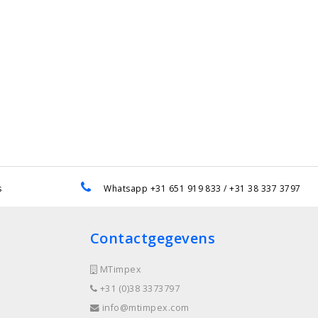
s
Whatsapp +31 651 919 833 / +31 38 337 3797
Contactgegevens
MTimpex
+31 (0)38 3373797
info@mtimpex.com