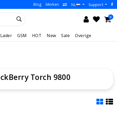
Blog
Merken
Support
NL
0
Lader
GSM
HOT
New
Sale
Overige
ackBerry Torch 9800