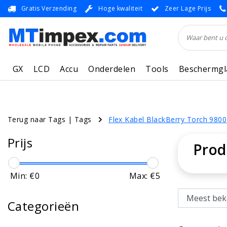
Gratis Verzending
Hoge kwaliteit
Zeer Lage Prijs
GX
LCD
Accu
Onderdelen
Tools
Beschermgl
Terug naar Tags
|
Tags
Flex Kabel BlackBerry Torch 9800
Prijs
Prod
Min: €
0
Max: €
5
Categorieën