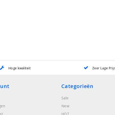
Hoge kwaliteit
Zeer Lage Prij
ount
Categorieën
Sale
gen
New
st
HOT