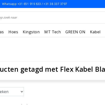
Whatsapp +31 651 919 833 / +31 38 337 3797
as
Hoes
Kingston
MT Tech
GREEN ON
Kabel
ucten getagd met Flex Kabel Bl