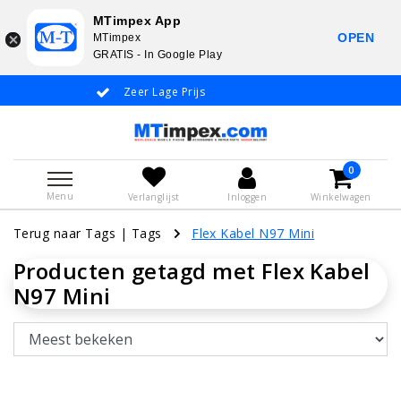
MTimpex App
OPEN
MTimpex
GRATIS - In Google Play
Zeer Lage Prijs
Whatsapp +31
0
Menu
Verlanglijst
Inloggen
Winkelwagen
Terug naar Tags
|
Tags
Flex Kabel N97 Mini
Producten getagd met Flex Kabel
N97 Mini