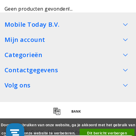
Geen producten gevonden!...
Mobile Today B.V.
Mijn account
Categorieën
Contactgegevens
Volg ons
Door het gebruiken van onze website, ga je akkoord met het gebruik van
Copyright © 2026 - MTimpex LCD Parts Cases Groothandel
cookies om onze website te verbeteren.
Dit bericht verbergen