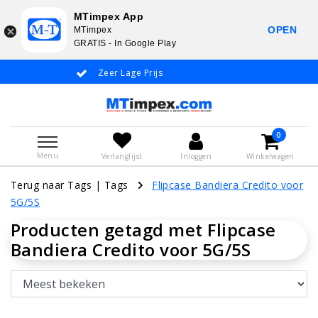
MTimpex App
OPEN
MTimpex
GRATIS - In Google Play
Zeer Lage Prijs
Whatsapp +31
0
Menu
Verlanglijst
Inloggen
Winkelwagen
Terug naar Tags
|
Tags
Flipcase Bandiera Credito voor
5G/5S
Producten getagd met Flipcase
Bandiera Credito voor 5G/5S