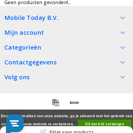
Geen producten gevonden!...
Mobile Today B.V.
Mijn account
Categorieën
Contactgegevens
Volg ons
Door het gebruiken van onze website, ga je akkoord met het gebruik van
Copyright © 2026 - MTimpex LCD Parts Cases Groothandel
cookies om onze website te verbeteren.
Dit bericht verbergen
Smartphone - All rights reserved
Filter your products
Meer over cookies »