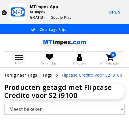
MTimpex App
OPEN
MTimpex
GRATIS - In Google Play
Zeer Lage Prijs
Whatsapp +31
0
Menu
Verlanglijst
Inloggen
Winkelwagen
Terug naar Tags
|
Tags
Flipcase Credito voor S2 i9100
Producten getagd met Flipcase
Credito voor S2 i9100