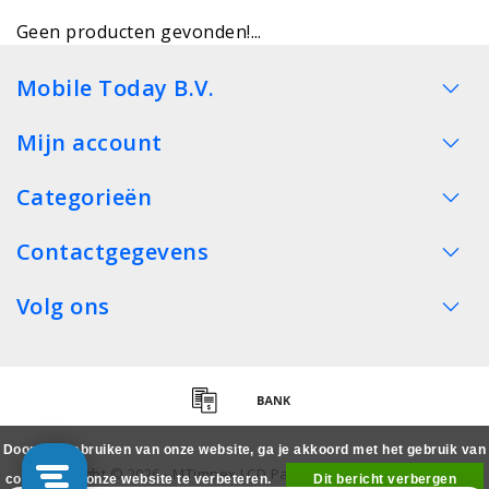
Geen producten gevonden!...
Mobile Today B.V.
Mijn account
Categorieën
Contactgegevens
Volg ons
Door het gebruiken van onze website, ga je akkoord met het gebruik van
Copyright © 2026 - MTimpex LCD Parts Cases Groothandel
cookies om onze website te verbeteren.
Dit bericht verbergen