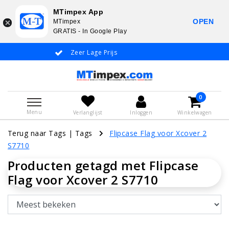
MTimpex App
OPEN
MTimpex
GRATIS - In Google Play
Zeer Lage Prijs
Whatsapp +31
0
Menu
Verlanglijst
Inloggen
Winkelwagen
Terug naar Tags
|
Tags
Flipcase Flag voor Xcover 2
S7710
Producten getagd met Flipcase
Flag voor Xcover 2 S7710