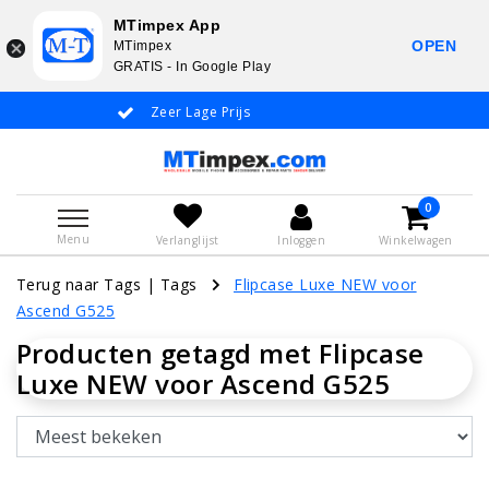
MTimpex App
OPEN
MTimpex
GRATIS - In Google Play
Zeer Lage Prijs
Whatsapp +31
0
Menu
Verlanglijst
Inloggen
Winkelwagen
Terug naar Tags
|
Tags
Flipcase Luxe NEW voor
Ascend G525
Producten getagd met Flipcase
Luxe NEW voor Ascend G525