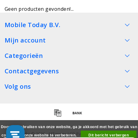
Geen producten gevonden!...
Mobile Today B.V.
Mijn account
Categorieën
Contactgegevens
Volg ons
Door het gebruiken van onze website, ga je akkoord met het gebruik van
Copyright © 2026 - MTimpex LCD Parts Cases Groothandel
cookies om onze website te verbeteren.
Dit bericht verbergen