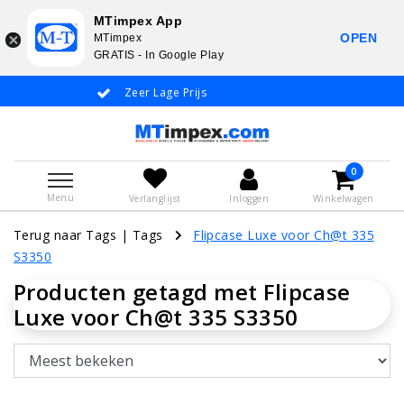
MTimpex App
OPEN
MTimpex
GRATIS - In Google Play
Zeer Lage Prijs
Whatsapp +31
0
Menu
Verlanglijst
Inloggen
Winkelwagen
Terug naar Tags
|
Tags
Flipcase Luxe voor Ch@t 335
S3350
Producten getagd met Flipcase
Luxe voor Ch@t 335 S3350