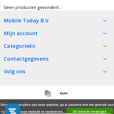
Geen producten gevonden!...
Mobile Today B.V.
Mijn account
Categorieën
Contactgegevens
Volg ons
Door het gebruiken van onze website, ga je akkoord met het gebruik van
Copyright © 2026 - MTimpex LCD Parts Cases Groothandel
cookies om onze website te verbeteren.
Dit bericht verbergen