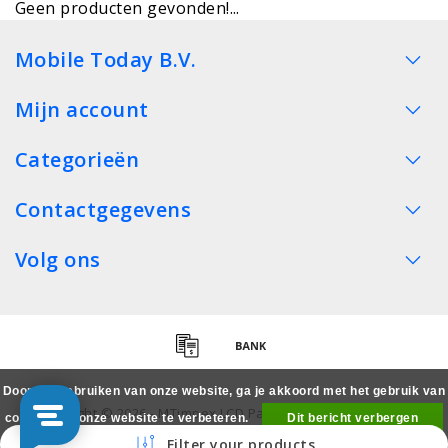
Geen producten gevonden!...
Mobile Today B.V.
Mijn account
Categorieën
Contactgegevens
Volg ons
Door het gebruiken van onze website, ga je akkoord met het gebruik van
Copyright © 2026 - MTimpex LCD Parts Cases Groothandel
cookies om onze website te verbeteren.
Dit bericht verbergen
Smartphone - All rights reserved
Filter your products
Meer over cookies »