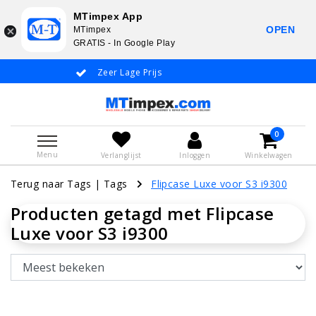
MTimpex App
OPEN
MTimpex
GRATIS - In Google Play
Zeer Lage Prijs
Whatsapp +31
0
Menu
Verlanglijst
Inloggen
Winkelwagen
Terug naar Tags
|
Tags
Flipcase Luxe voor S3 i9300
Producten getagd met Flipcase
Luxe voor S3 i9300