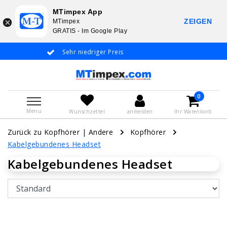
MTimpex App
ZEIGEN
MTimpex
GRATIS - Im Google Play
Sehr niedriger Preis
Whatsapp +31 6
De
0
Menu
Wunschzettel
anmelden
Ihr Warenkorb
Zurück zu Kopfhörer
|
Andere
Kopfhörer
Kabelgebundenes Headset
Kabelgebundenes Headset