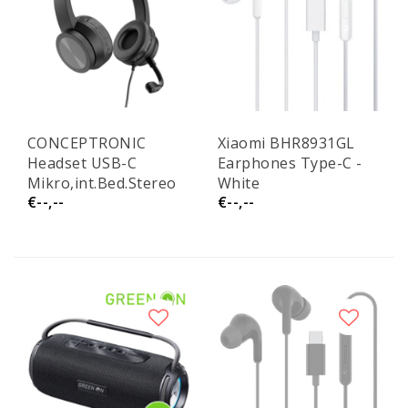
CONCEPTRONIC
Xiaomi BHR8931GL
Headset USB-C
Earphones Type-C -
Mikro,int.Bed.Stereo
White
€--,--
€--,--
2.0m sw Polona