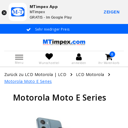
MTimpex App
ZEIGEN
MTimpex
GRATIS - Im Google Play
Sehr niedriger Preis
Whatsapp +31 6
De
0
Menu
Wunschzettel
anmelden
Ihr Warenkorb
Zurück zu LCD Motorola
|
LCD
LCD Motorola
Motorola Moto E Series
Motorola Moto E Series