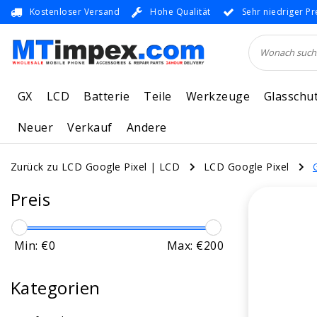
Kostenloser Versand
Hohe Qualität
Sehr niedriger Pr
GX
LCD
Batterie
Teile
Werkzeuge
Glasschu
Neuer
Verkauf
Andere
Zurück zu LCD Google Pixel
|
LCD
LCD Google Pixel
Preis
Min: €
0
Max: €
200
Kategorien