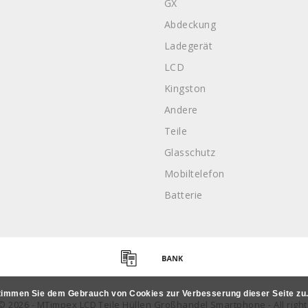
GX
Abdeckung
Ladegerät
LCD
Kingston
Andere
Teile
Glasschutz
Mobiltelefon
Batterie
timmen Sie dem Gebrauch von Cookies zur Verbesserung dieser Seite zu
© 2026 - MTimpex LCD Teile Hüllen Großhandel Smartphone - All righ