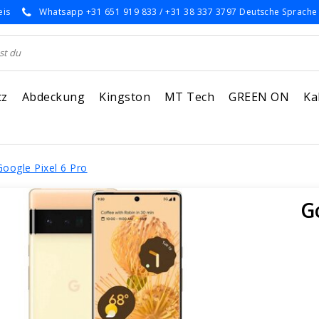
eis
Whatsapp +31 651 919 833 / +31 38 337 3797 Deutsche Sprache
tz
Abdeckung
Kingston
MT Tech
GREEN ON
Ka
Google Pixel 6 Pro
G