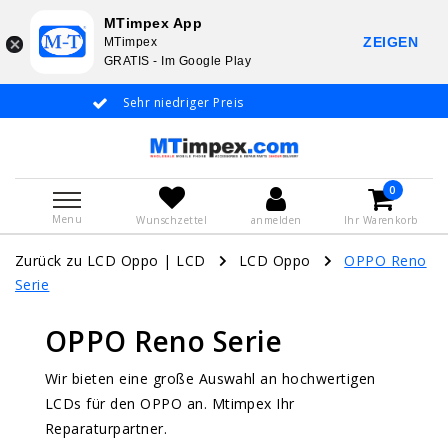
MTimpex App
ZEIGEN
MTimpex
GRATIS - Im Google Play
r Preis
Whatsapp +31 651 919 833 / +31 38 337 3797
Deutsche Sprache
0
Menu
Wunschzettel
anmelden
Ihr Warenkorb
Zurück zu LCD Oppo
|
LCD
LCD Oppo
OPPO Reno
Serie
OPPO Reno Serie
Wir bieten eine große Auswahl an hochwertigen
LCDs für den OPPO an. Mtimpex Ihr
Reparaturpartner.