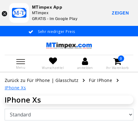
MTimpex App
ZEIGEN
MTimpex
GRATIS - Im Google Play
Sehr niedriger Preis
Whatsapp +31 6
De
0
Menu
Wunschzettel
anmelden
Ihr Warenkorb
Zurück zu Für IPhone
|
Glasschutz
Für IPhone
IPhone Xs
IPhone Xs