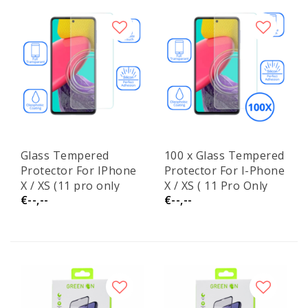
Glass Tempered
100 x Glass Tempered
Protector For IPhone
Protector For I-Phone
X / XS (11 pro only
X / XS ( 11 Pro Only
€--,--
€--,--
temepered)
Temepered Glass)