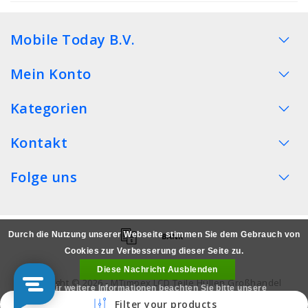
Mobile Today B.V.
Mein Konto
Kategorien
Kontakt
Folge uns
Durch die Nutzung unserer Webseite stimmen Sie dem Gebrauch von
Cookies zur Verbesserung dieser Seite zu.
Diese Nachricht Ausblenden
Copyright © 2026 - MTimpex LCD Teile Hüllen Großhandel
Für weitere Informationen beachten Sie bitte unsere
Smartphone - All rights reserved
Filter your products
Datenschutzerklärung. »