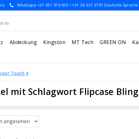
eis
Whatsapp +31 651 919 833 / +31 38 337 3797 Deutsche Sprache
tz
Abdeckung
Kingston
MT Tech
GREEN ON
Ka
g voor Touch 4
kel mit Schlagwort Flipcase Blin