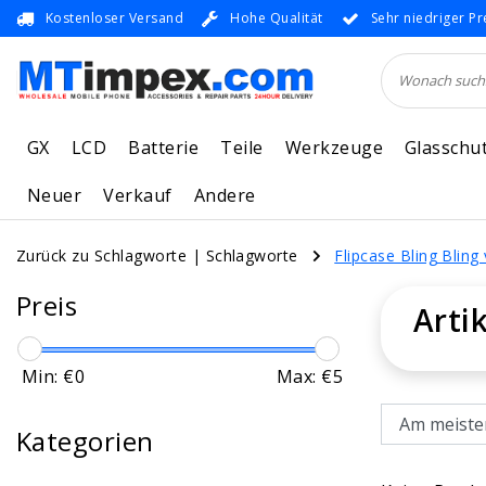
Kostenloser Versand
Hohe Qualität
Sehr niedriger Pr
GX
LCD
Batterie
Teile
Werkzeuge
Glasschu
Neuer
Verkauf
Andere
Zurück zu Schlagworte
|
Schlagworte
Flipcase Bling Blin
Preis
Arti
Min: €
0
Max: €
5
Kategorien