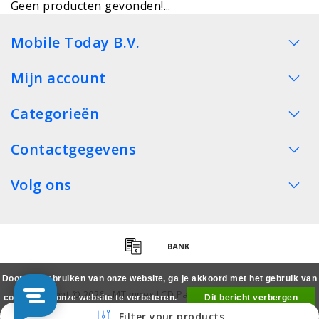
Geen producten gevonden!...
Mobile Today B.V.
Mijn account
Categorieën
Contactgegevens
Volg ons
Door het gebruiken van onze website, ga je akkoord met het gebruik van
Copyright © 2026 - MTimpex LCD Parts Cases Groothandel
cookies om onze website te verbeteren.
Dit bericht verbergen
Smartphone - All rights reserved
Filter your products
Meer over cookies »