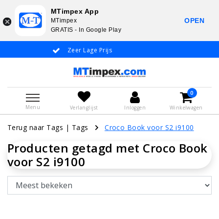
MTimpex App
OPEN
MTimpex
GRATIS - In Google Play
Zeer Lage Prijs
Whatsapp +31
0
Menu
Verlanglijst
Inloggen
Winkelwagen
Terug naar Tags
|
Tags
Croco Book voor S2 i9100
Producten getagd met Croco Book
voor S2 i9100