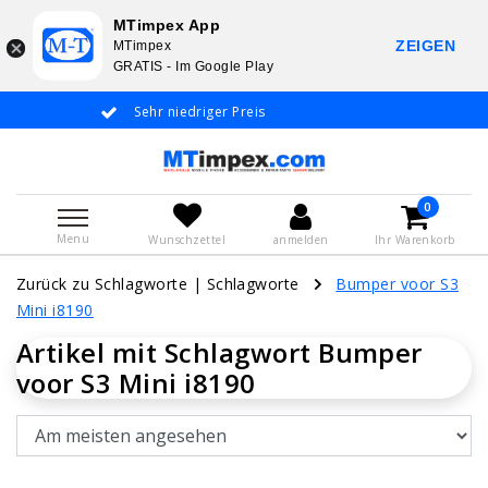
MTimpex App
ZEIGEN
MTimpex
GRATIS - Im Google Play
Sehr niedriger Preis
Whatsapp +31 6
De
0
Menu
Wunschzettel
anmelden
Ihr Warenkorb
Zurück zu Schlagworte
|
Schlagworte
Bumper voor S3
Mini i8190
Artikel mit Schlagwort Bumper
voor S3 Mini i8190