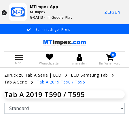
MTimpex App
ZEIGEN
MTimpex
GRATIS - Im Google Play
Sehr niedriger Preis
Whatsapp +31 6
De
0
Menu
Wunschzettel
anmelden
Ihr Warenkorb
Zurück zu Tab A Serie
|
LCD
LCD Samsung Tab
Tab A Serie
Tab A 2019 T590 / T595
Tab A 2019 T590 / T595