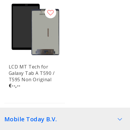
LCD MT Tech for
Galaxy Tab A T590 /
T595 Non Original
€--,--
Refurbish
Mobile Today B.V.