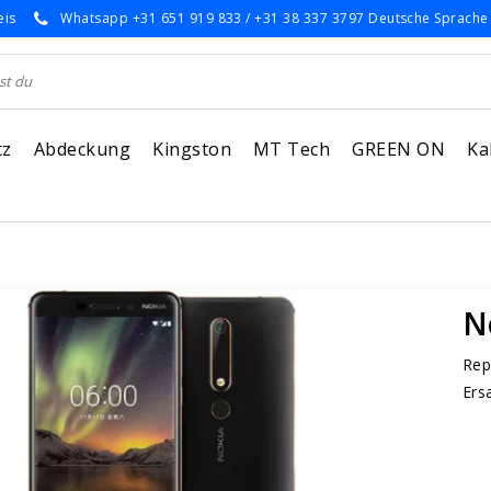
eis
Whatsapp +31 651 919 833 / +31 38 337 3797 Deutsche Sprache
tz
Abdeckung
Kingston
MT Tech
GREEN ON
Ka
N
Rep
Ers