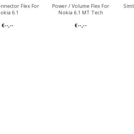
nnector Flex For
Power / Volume Flex For
Simt
okia 6.1
Nokia 6.1 MT Tech
€--,--
€--,--