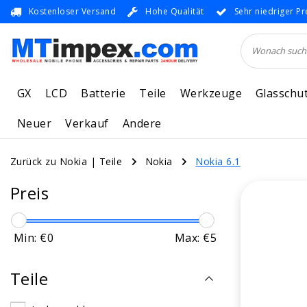
Kostenloser Versand
Hohe Qualität
Sehr niedriger Pr
GX
LCD
Batterie
Teile
Werkzeuge
Glasschu
Neuer
Verkauf
Andere
Zurück zu Nokia
|
Teile
Nokia
Nokia 6.1
Preis
Min: €
0
Max: €
5
Teile