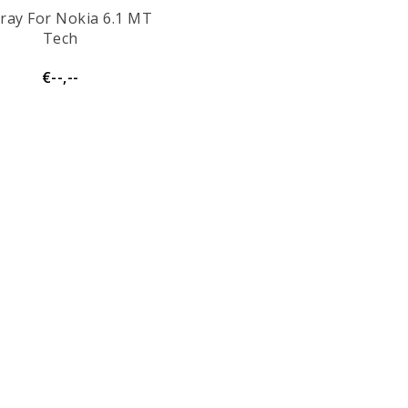
ray For Nokia 6.1 MT
Tech
€--,--