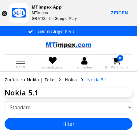
MTimpex App
ZEIGEN
MTimpex
GRATIS - Im Google Play
Sehr niedriger Preis
Whatsapp +31 6
De
0
Menu
Wunschzettel
anmelden
Ihr Warenkorb
Zurück zu Nokia
|
Teile
Nokia
Nokia 5.1
Nokia 5.1
Filter