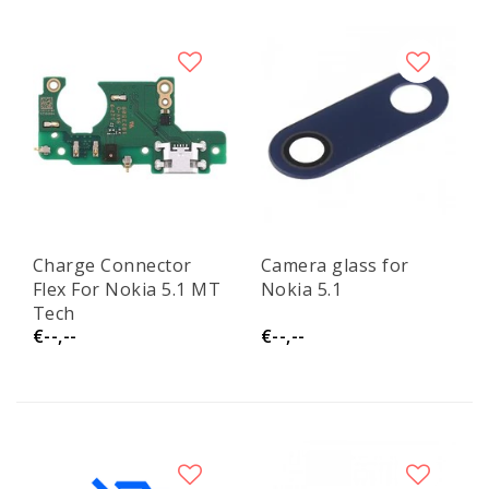
Charge Connector
Camera glass for
Flex For Nokia 5.1 MT
Nokia 5.1
Tech
€--,--
€--,--